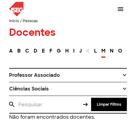
Início
/
Pessoas
Docentes
A
B
C
D
E
F
G
H
I
J
K
L
M
N
O
P
Professor Associado
Ciências Sociais
Limpar Filtros
Não foram encontrados docentes.