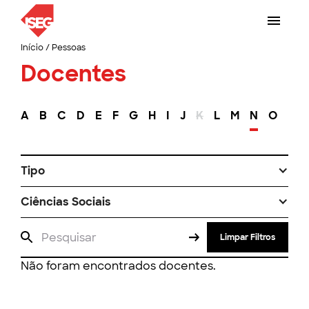
Início
/
Pessoas
Docentes
A
B
C
D
E
F
G
H
I
J
K
L
M
N
O
P
Tipo
Ciências Sociais
Limpar Filtros
Não foram encontrados docentes.