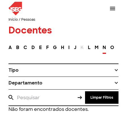
Início
/
Pessoas
Docentes
A
B
C
D
E
F
G
H
I
J
K
L
M
N
O
P
Tipo
Departamento
Limpar Filtros
Não foram encontrados docentes.