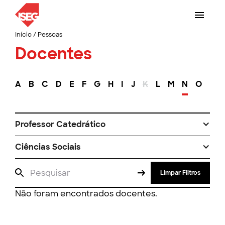
Início
/
Pessoas
Docentes
A
B
C
D
E
F
G
H
I
J
K
L
M
N
O
P
Professor Catedrático
Ciências Sociais
Limpar Filtros
Não foram encontrados docentes.