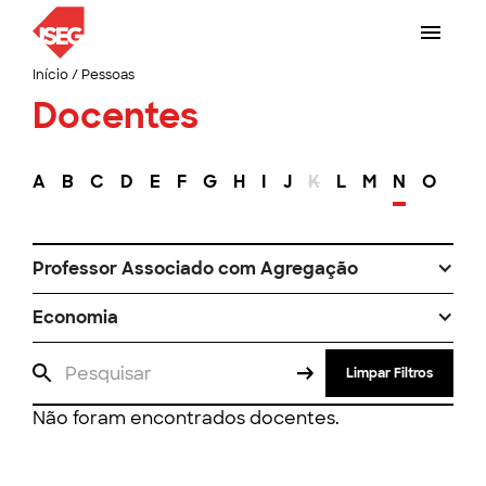
Início
/
Pessoas
Docentes
A
B
C
D
E
F
G
H
I
J
K
L
M
N
O
P
Professor Associado com Agregação
Economia
Limpar Filtros
Não foram encontrados docentes.