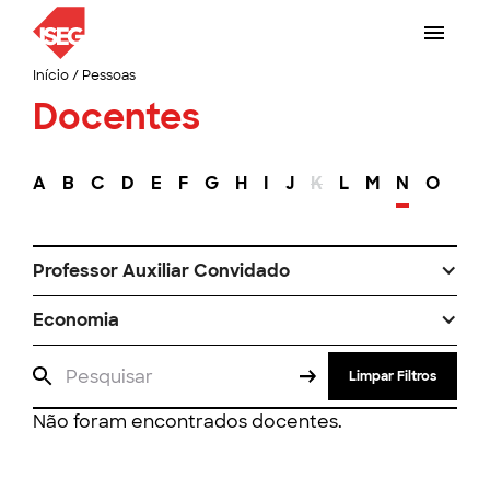
Início
/
Pessoas
Docentes
A
B
C
D
E
F
G
H
I
J
K
L
M
N
O
P
Professor Auxiliar Convidado
Economia
Limpar Filtros
Não foram encontrados docentes.