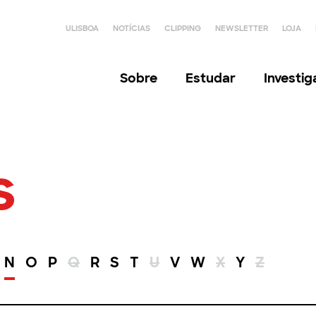
ULISBOA
NOTÍCIAS
CLIPPING
NEWSLETTER
LOJA
Sobre
Estudar
Investi
s
N
O
P
Q
R
S
T
U
V
W
X
Y
Z