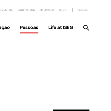
EVENTOS
CONTACTOS
HELPDESK
LOGIN
ENGLISH
gação
Pessoas
Life at ISEG