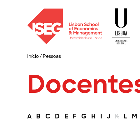
Início
/
Pessoas
Docente
A
B
C
D
E
F
G
H
I
J
K
L
M