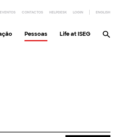
EVENTOS
CONTACTOS
HELPDESK
LOGIN
ENGLISH
gação
Pessoas
Life at ISEG