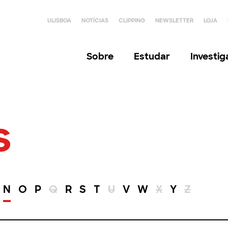
ULISBOA
NOTÍCIAS
CLIPPING
NEWSLETTER
LOJA
Sobre
Estudar
Investi
s
N
O
P
Q
R
S
T
U
V
W
X
Y
Z