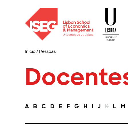
Início
/
Pessoas
Docente
A
B
C
D
E
F
G
H
I
J
K
L
M