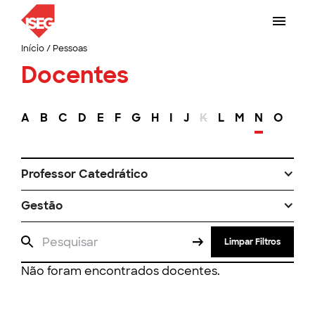
Início
/
Pessoas
Docentes
A
B
C
D
E
F
G
H
I
J
K
L
M
N
O
P
Professor Catedrático
Gestão
Limpar Filtros
Não foram encontrados docentes.