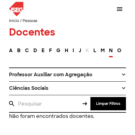
Início
/
Pessoas
Docentes
A
B
C
D
E
F
G
H
I
J
K
L
M
N
O
P
Professor Auxiliar com Agregação
Ciências Sociais
Limpar Filtros
Não foram encontrados docentes.