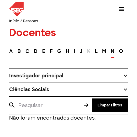
Início
/
Pessoas
Docentes
A
B
C
D
E
F
G
H
I
J
K
L
M
N
O
P
Investigador principal
Ciências Sociais
Limpar Filtros
Não foram encontrados docentes.