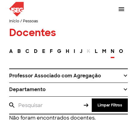
Início
/
Pessoas
Docentes
A
B
C
D
E
F
G
H
I
J
K
L
M
N
O
P
Professor Associado com Agregação
Departamento
Limpar Filtros
Não foram encontrados docentes.