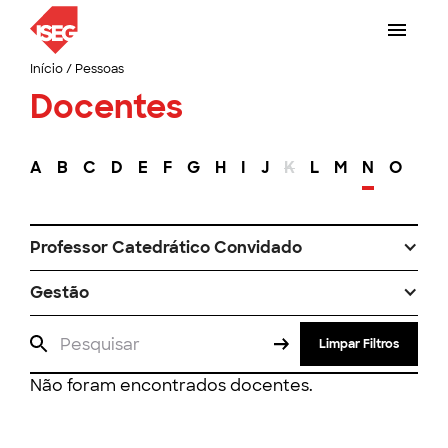
Início
/
Pessoas
Docentes
A
B
C
D
E
F
G
H
I
J
K
L
M
N
O
P
Professor Catedrático Convidado
Gestão
Limpar Filtros
Não foram encontrados docentes.