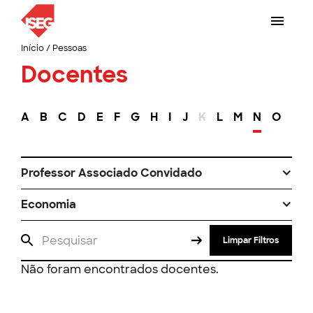
Início
/
Pessoas
Docentes
A
B
C
D
E
F
G
H
I
J
K
L
M
N
O
P
Professor Associado Convidado
Economia
Limpar Filtros
Não foram encontrados docentes.