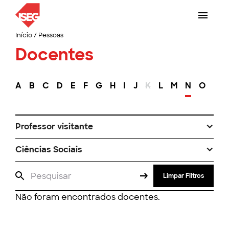
Início
/
Pessoas
Docentes
A
B
C
D
E
F
G
H
I
J
K
L
M
N
O
P
Professor visitante
Ciências Sociais
Limpar Filtros
Não foram encontrados docentes.