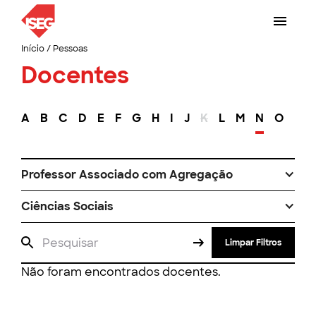
Início
/
Pessoas
Docentes
A
B
C
D
E
F
G
H
I
J
K
L
M
N
O
P
Professor Associado com Agregação
Ciências Sociais
Limpar Filtros
Não foram encontrados docentes.