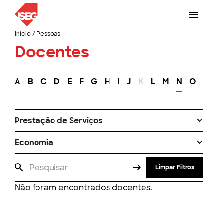
Início
/
Pessoas
Docentes
A
B
C
D
E
F
G
H
I
J
K
L
M
N
O
P
Prestação de Serviços
Economia
Limpar Filtros
Não foram encontrados docentes.