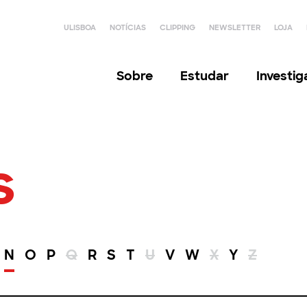
ULISBOA
NOTÍCIAS
CLIPPING
NEWSLETTER
LOJA
Sobre
Estudar
Investi
s
N
O
P
Q
R
S
T
U
V
W
X
Y
Z