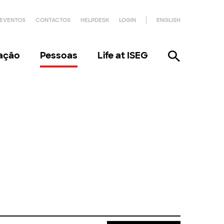
EVENTOS
CONTACTOS
HELPDESK
LOGIN
ENGLISH
gação
Pessoas
Life at ISEG