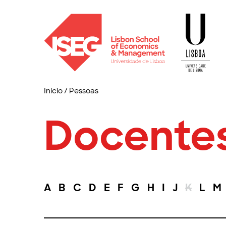
Início
/
Pessoas
Docente
A
B
C
D
E
F
G
H
I
J
K
L
M