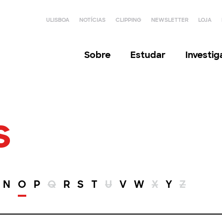
ULISBOA
NOTÍCIAS
CLIPPING
NEWSLETTER
LOJA
Sobre
Estudar
Investi
s
N
O
P
Q
R
S
T
U
V
W
X
Y
Z