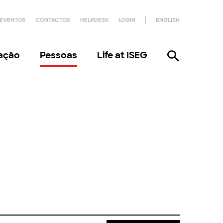
EVENTOS
CONTACTOS
HELPDESK
LOGIN
ENGLISH
gação
Pessoas
Life at ISEG