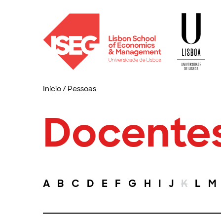
Início
/
Pessoas
Docente
A
B
C
D
E
F
G
H
I
J
K
L
M