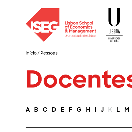
Início
/
Pessoas
Docente
A
B
C
D
E
F
G
H
I
J
K
L
M