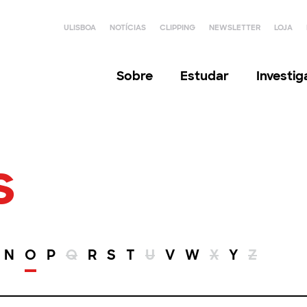
ULISBOA
NOTÍCIAS
CLIPPING
NEWSLETTER
LOJA
Sobre
Estudar
Investi
s
N
O
P
Q
R
S
T
U
V
W
X
Y
Z