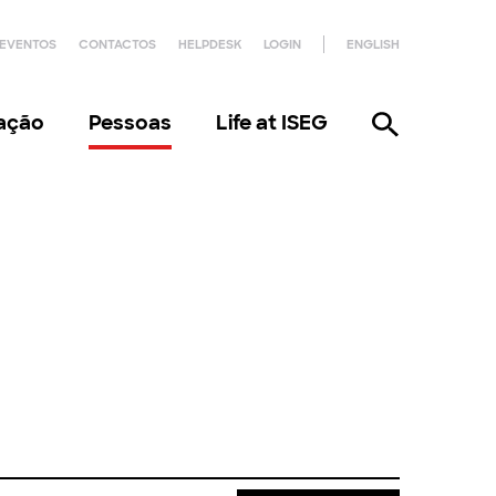
EVENTOS
CONTACTOS
HELPDESK
LOGIN
ENGLISH
gação
Pessoas
Life at ISEG