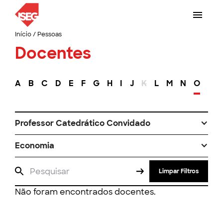
Início
/
Pessoas
Docentes
A
B
C
D
E
F
G
H
I
J
K
L
M
N
O
P
Professor Catedrático Convidado
Economia
Limpar Filtros
Não foram encontrados docentes.