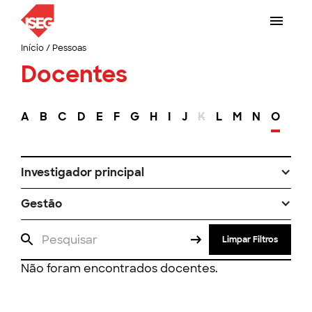
Início
/
Pessoas
Docentes
A
B
C
D
E
F
G
H
I
J
K
L
M
N
O
P
Investigador principal
Gestão
Limpar Filtros
Não foram encontrados docentes.