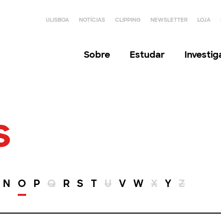
ULISBOA
NOTÍCIAS
CLIPPING
NEWSLETTER
LOJA
Sobre
Estudar
Investi
s
N
O
P
Q
R
S
T
U
V
W
X
Y
Z