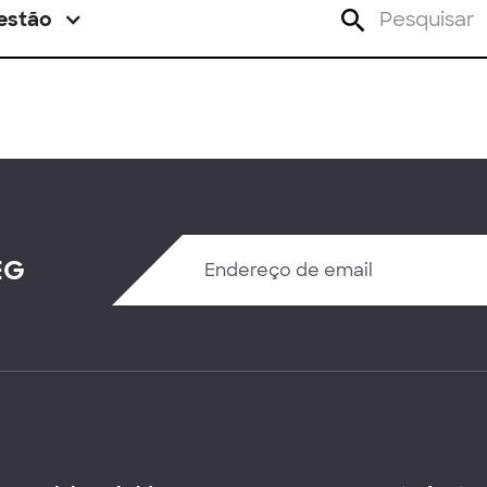
estão
EG