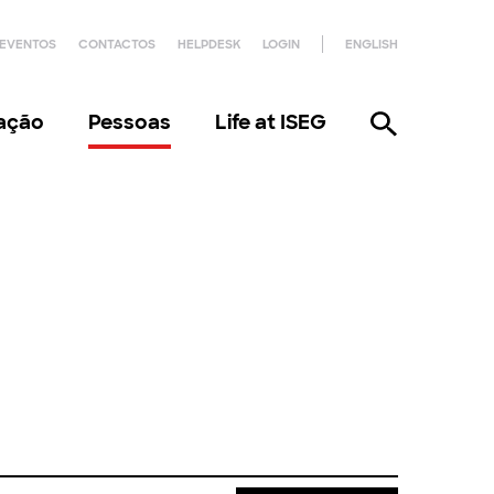
EVENTOS
CONTACTOS
HELPDESK
LOGIN
ENGLISH
gação
Pessoas
Life at ISEG