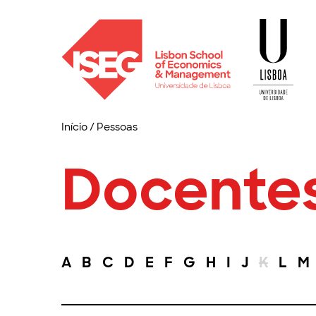
Início
/
Pessoas
Docente
A
B
C
D
E
F
G
H
I
J
K
L
M