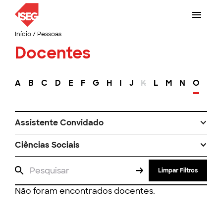
Início
/
Pessoas
Docentes
A
B
C
D
E
F
G
H
I
J
K
L
M
N
O
P
Assistente Convidado
Ciências Sociais
Limpar Filtros
Não foram encontrados docentes.