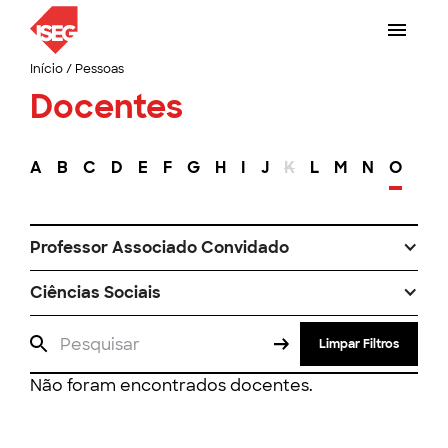
Início
/
Pessoas
Docentes
A
B
C
D
E
F
G
H
I
J
K
L
M
N
O
P
Professor Associado Convidado
Ciências Sociais
Limpar Filtros
Não foram encontrados docentes.