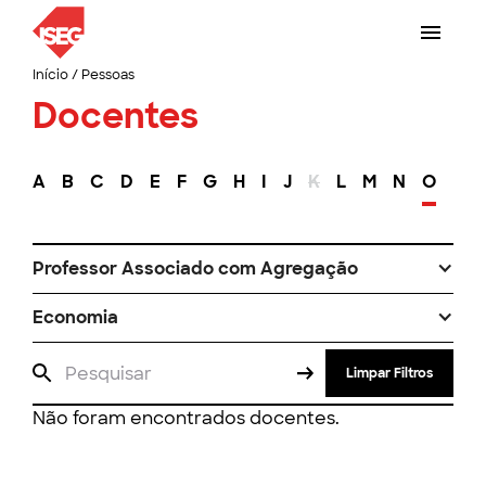
Início
/
Pessoas
Docentes
A
B
C
D
E
F
G
H
I
J
K
L
M
N
O
P
Professor Associado com Agregação
Economia
Limpar Filtros
Não foram encontrados docentes.