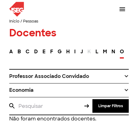
Início
/
Pessoas
Docentes
A
B
C
D
E
F
G
H
I
J
K
L
M
N
O
P
Professor Associado Convidado
Economia
Limpar Filtros
Não foram encontrados docentes.