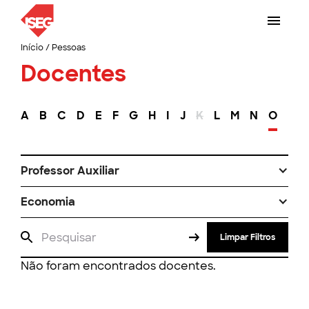
Início
/
Pessoas
Docentes
A
B
C
D
E
F
G
H
I
J
K
L
M
N
O
P
Professor Auxiliar
Economia
Limpar Filtros
Não foram encontrados docentes.