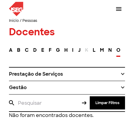
Início
/
Pessoas
Docentes
A
B
C
D
E
F
G
H
I
J
K
L
M
N
O
P
Prestação de Serviços
Gestão
Limpar Filtros
Não foram encontrados docentes.