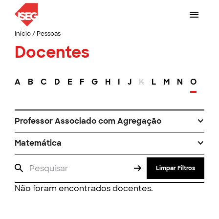
Início
/
Pessoas
Docentes
A
B
C
D
E
F
G
H
I
J
K
L
M
N
O
P
Professor Associado com Agregação
Matemática
Limpar Filtros
Não foram encontrados docentes.