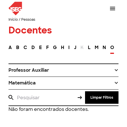
Início
/
Pessoas
Docentes
A
B
C
D
E
F
G
H
I
J
K
L
M
N
O
P
Professor Auxiliar
Matemática
Limpar Filtros
Não foram encontrados docentes.