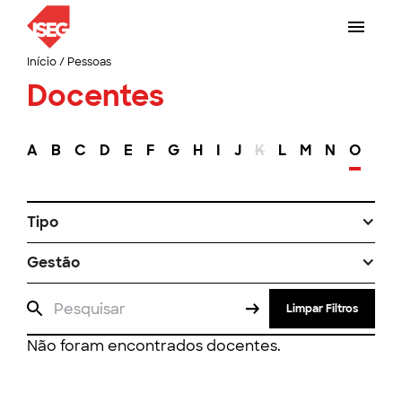
Início
/
Pessoas
Docentes
A
B
C
D
E
F
G
H
I
J
K
L
M
N
O
P
Tipo
Gestão
Limpar Filtros
Não foram encontrados docentes.