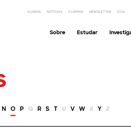
ULISBOA
NOTÍCIAS
CLIPPING
NEWSLETTER
LOJA
Sobre
Estudar
Investi
s
N
O
P
Q
R
S
T
U
V
W
X
Y
Z