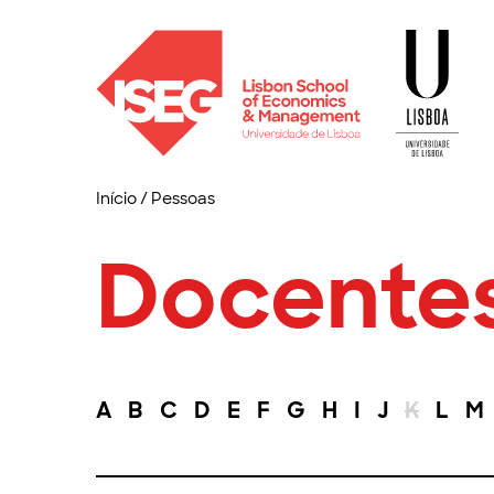
Início
/
Pessoas
Docente
A
B
C
D
E
F
G
H
I
J
K
L
M