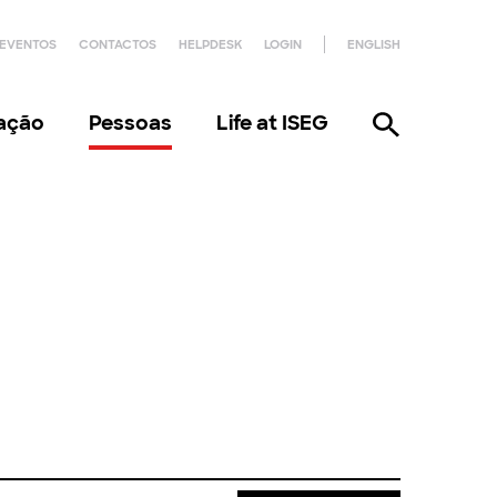
EVENTOS
CONTACTOS
HELPDESK
LOGIN
ENGLISH
gação
Pessoas
Life at ISEG