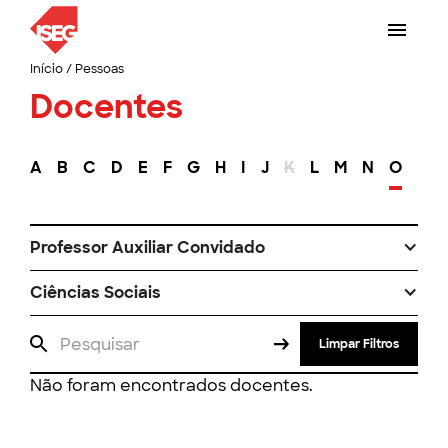
Início
/
Pessoas
Docentes
A
B
C
D
E
F
G
H
I
J
K
L
M
N
O
P
Professor Auxiliar Convidado
Ciências Sociais
Limpar Filtros
Não foram encontrados docentes.