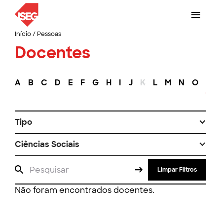
Início
/
Pessoas
Docentes
A
B
C
D
E
F
G
H
I
J
K
L
M
N
O
P
Tipo
Ciências Sociais
Limpar Filtros
Não foram encontrados docentes.