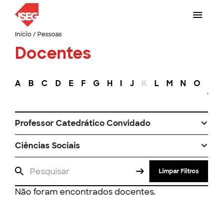
Início
/
Pessoas
Docentes
A
B
C
D
E
F
G
H
I
J
K
L
M
N
O
P
Professor Catedrático Convidado
Ciências Sociais
Limpar Filtros
Não foram encontrados docentes.