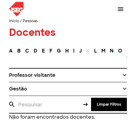
Início
/
Pessoas
Docentes
A
B
C
D
E
F
G
H
I
J
K
L
M
N
O
P
Professor visitante
Gestão
Limpar Filtros
Não foram encontrados docentes.