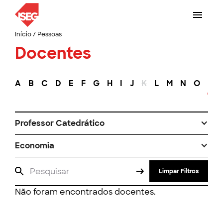
Início
/
Pessoas
Docentes
A
B
C
D
E
F
G
H
I
J
K
L
M
N
O
P
Professor Catedrático
Economia
Limpar Filtros
Não foram encontrados docentes.