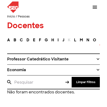
Início
/
Pessoas
Docentes
A
B
C
D
E
F
G
H
I
J
K
L
M
N
O
P
Professor Catedrático Visitante
Economia
Limpar Filtros
Não foram encontrados docentes.