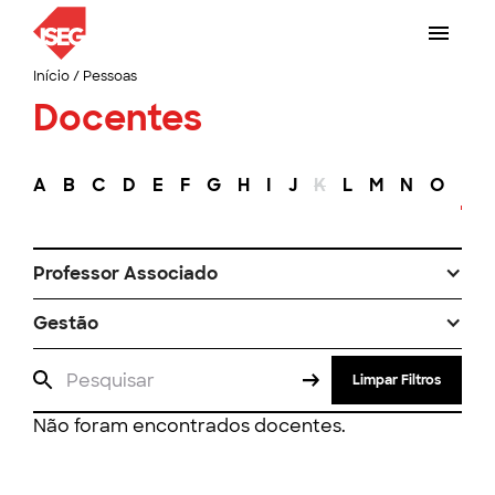
Início
/
Pessoas
Docentes
A
B
C
D
E
F
G
H
I
J
K
L
M
N
O
P
Professor Associado
Gestão
Limpar Filtros
Não foram encontrados docentes.