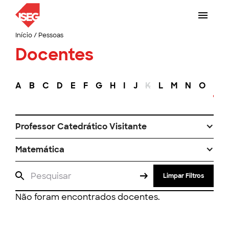
Início
/
Pessoas
Docentes
A
B
C
D
E
F
G
H
I
J
K
L
M
N
O
P
Professor Catedrático Visitante
Matemática
Limpar Filtros
Não foram encontrados docentes.