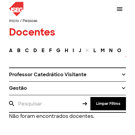
Início
/
Pessoas
Docentes
A
B
C
D
E
F
G
H
I
J
K
L
M
N
O
P
Professor Catedrático Visitante
Gestão
Limpar Filtros
Não foram encontrados docentes.