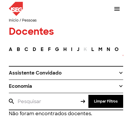
Início
/
Pessoas
Docentes
A
B
C
D
E
F
G
H
I
J
K
L
M
N
O
P
Assistente Convidado
Economia
Limpar Filtros
Não foram encontrados docentes.