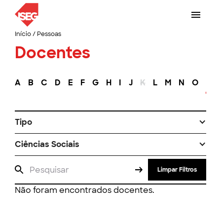
Início
/
Pessoas
Docentes
A
B
C
D
E
F
G
H
I
J
K
L
M
N
O
P
Tipo
Ciências Sociais
Limpar Filtros
Não foram encontrados docentes.