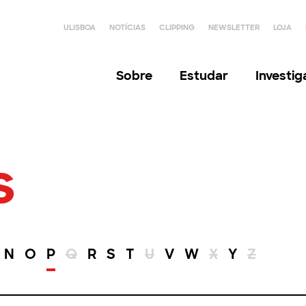
ULISBOA
NOTÍCIAS
CLIPPING
NEWSLETTER
LOJA
Sobre
Estudar
Investi
s
N
O
P
Q
R
S
T
U
V
W
X
Y
Z