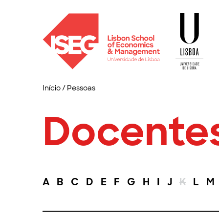
Início
/
Pessoas
Docente
A
B
C
D
E
F
G
H
I
J
K
L
M