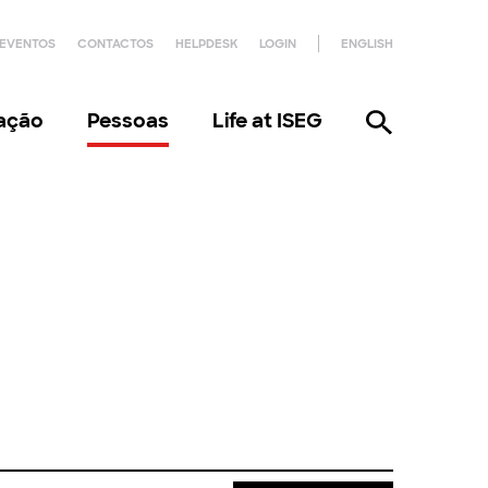
EVENTOS
CONTACTOS
HELPDESK
LOGIN
ENGLISH
gação
Pessoas
Life at ISEG