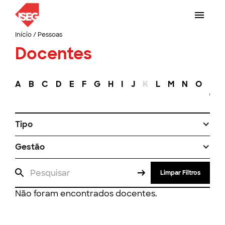
Início
/
Pessoas
Docentes
A
B
C
D
E
F
G
H
I
J
K
L
M
N
O
P
Tipo
Gestão
Limpar Filtros
Não foram encontrados docentes.