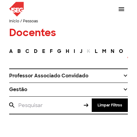
Início
/
Pessoas
Docentes
A
B
C
D
E
F
G
H
I
J
K
L
M
N
O
P
Professor Associado Convidado
Gestão
Limpar Filtros