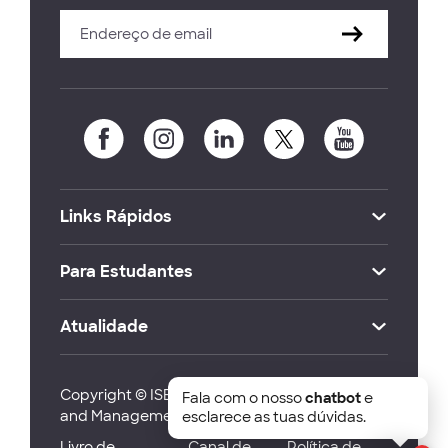
Links Rápidos
Para Estudantes
Atualidade
Copyright © ISEG Lisbon School of Economics
Fala com o nosso
chatbot
e
and Management 2026
esclarece as tuas dúvidas.
Livro de
Canal de
Política de