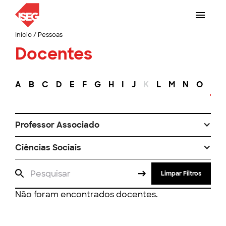
Início
/
Pessoas
Docentes
A
B
C
D
E
F
G
H
I
J
K
L
M
N
O
P
Professor Associado
Ciências Sociais
Limpar Filtros
Não foram encontrados docentes.