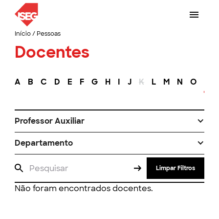
Início
/
Pessoas
Docentes
A
B
C
D
E
F
G
H
I
J
K
L
M
N
O
P
Professor Auxiliar
Departamento
Limpar Filtros
Não foram encontrados docentes.