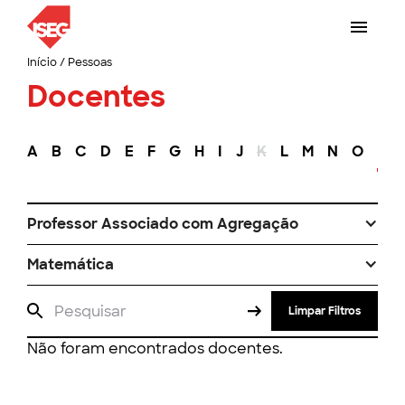
Início
/
Pessoas
Docentes
A
B
C
D
E
F
G
H
I
J
K
L
M
N
O
P
Professor Associado com Agregação
Matemática
Limpar Filtros
Não foram encontrados docentes.